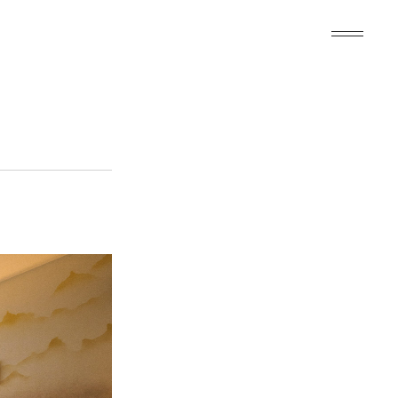
JP
|
EN
|
ZH
|
ZH-TW
|
KO