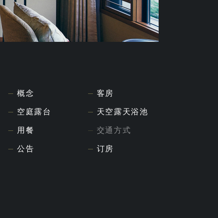
概念
客房
空庭露台
天空露天浴池
用餐
交通方式
公告
订房