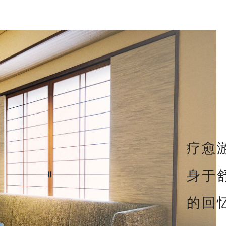
疗愈
身于
的回