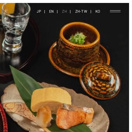
JP
|
EN
|
ZH
|
ZH-TW
|
KO