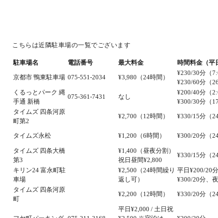
こちらは近隣駐車場の一覧でございます
駐車場名
電話番号
最大料金
時間料金（平
¥230/30分（7
京都市 鴨東駐車場
075-551-2034
¥3,980（24時間）
¥230/60分（26
くるっとパーク 縄
¥200/40分（2
075-361-7431
なし
手通 新橋
¥300/30分（17
タイムズ 四条河原
¥2,700（12時間）
¥330/15分（
町第2
タイムズ永松
¥1,200（6時間）
¥300/20分（
タイムズ 四条大橋
¥1,400（昼夜分割）
¥330/15分（
第3
祝日昼間¥2,800
キリン24 富永町駐
¥2,500（24時間繰り
平日¥200/2
車場
返し可）
¥300/20分、夜
タイムズ 四条河原
¥2,200（12時間）
¥330/20分（
町
平日¥2,000 / 土日祝