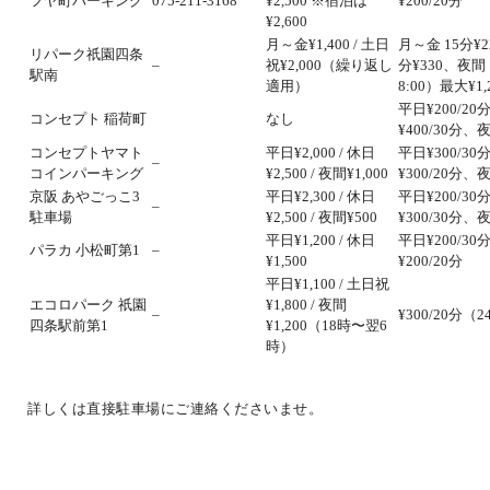
フヤ町パーキング
075-211-3168
¥2,500 ※宿泊は
¥200/20分
¥2,600
月～金¥1,400 / 土日
月～金 15分¥2
リパーク祇園四条
–
祝¥2,000（繰り返し
分¥330、夜間（
駅南
適用）
8:00）最大¥1,
平日¥200/2
コンセプト 稲荷町
なし
¥400/30分、夜
コンセプトヤマト
平日¥2,000 / 休日
平日¥300/3
–
コインパーキング
¥2,500 / 夜間¥1,000
¥300/20分、夜
京阪 あやごっこ3
平日¥2,300 / 休日
平日¥200/3
–
駐車場
¥2,500 / 夜間¥500
¥300/30分、夜
平日¥1,200 / 休日
平日¥200/3
パラカ 小松町第1
–
¥1,500
¥200/20分
平日¥1,100 / 土日祝
エコロパーク 祇園
¥1,800 / 夜間
–
¥300/20分（
四条駅前第1
¥1,200（18時〜翌6
時）
詳しくは直接駐車場にご連絡くださいませ。