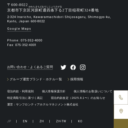
〒600-8022
京都市下京区
河原町通四条下る
2丁目稲荷町324番地
2-324 Inaricho, Kawaramachidori Shijosagaru, Shimogyo-ku,
Kyoto, Japan 600-8022
Google Maps
Phone:
075-352-4000
Fax: 075-352-4001
お問い合わせ・よくあるご質問
グループ運営ブランド・ホテル一覧
採用情報
宿泊約款・利用規則
個人情報保護方針
個人情報のお取扱いについて
特定商取引法に基づく表記
宿泊約款改定（2025.8.1〜）のお知らせ
運営：サンフロンティアホテルマネジメント株式会社
JP
|
EN
|
ZH
|
ZH-TW
|
KO