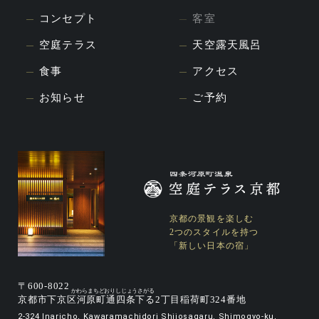
コンセプト
客室
空庭テラス
天空露天風呂
食事
アクセス
お知らせ
ご予約
京都の景観を楽しむ
2つのスタイルを持つ
「新しい日本の宿」
〒600-8022
京都市下京区
河原町通四条下る
2丁目稲荷町324番地
2-324 Inaricho, Kawaramachidori Shijosagaru, Shimogyo-ku,