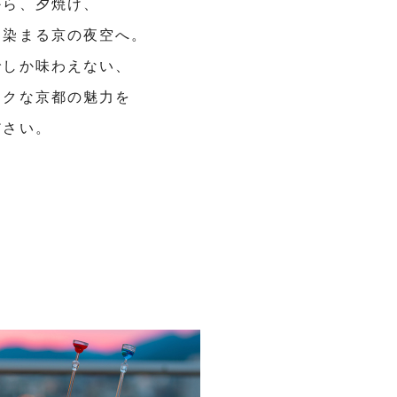
から、夕焼け、
に染まる京の夜空へ。
でしか味わえない、
ックな京都の魅力を
ださい。