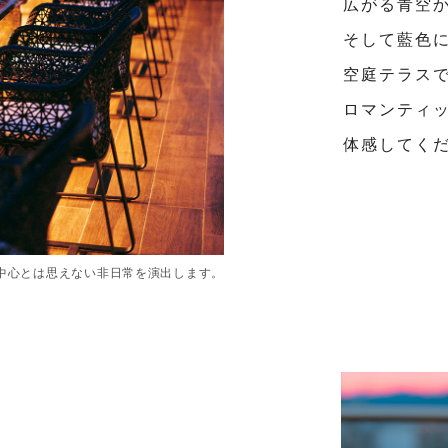
広がる青空
そして藍色
空庭テラス
ロマンティ
体感してく
中心とは思えない非日常を演出します。