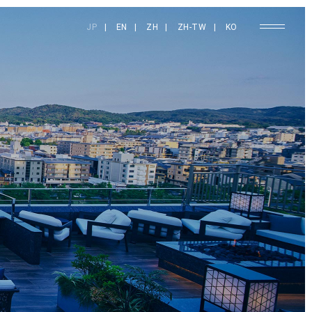
JP
|
EN
|
ZH
|
ZH-TW
|
KO