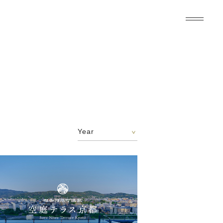
JP
|
EN
|
ZH
|
ZH-TW
|
KO
Year