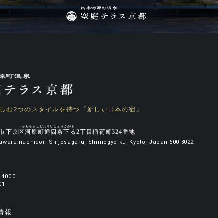
しむ
2つのスタイルを持つ
「新しい日本の宿」
市下京区
河原町通四条下る
2丁目稲荷町324番地
 Kawaramachidori Shijosagaru, Shimogyo-ku, Kyoto, Japan 600-8022
-4000
4001
情報