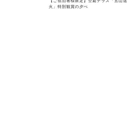
【ご宿泊者様限定】空庭テラス「五山
火」特別観賞の夕べ